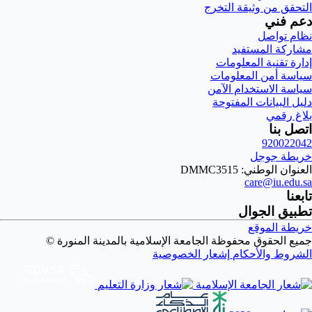
التحقق من وثيقة التخرج
دعم فني
نظام تواصل
مشاركة المستفيد
إدارة تقنية المعلومات
سياسة أمن المعلومات
سياسة الاستخدام الآمن
دليل البيانات المفتوحة
بلاغ رقمي
اتصل بنا
920022042
خريطة جوجل
العنوان الوطني: DMMC3515
care@iu.edu.sa
تابعنا
تطبيق الجوال
خريطة الموقع
جميع الحقوق محفوظة الجامعة الإسلامية بالمدينة المنورة ©
الشروط والأحكام
إشعار الخصوصية