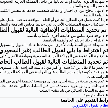
● شهادة الثانوية العامة أو ما يعادلها من داخل المملكة العربية السعود
● حسن السيرة والسلوك.
● الانتهاء بنجاح من أي اختبار أو مقابلة شخصية حددها له مجلس الكلية.
● اللياقة الطبية.
● إذا كنت تعمل في القطاع الخاص أو العام ، موافقة صاحب العمل على
● استكمال جميع المتطلبات الأخرى التي حددها مجلس الجامعة والمعلن ع
تم تحديد المتطلبات الإضافية التالية لقبول الط
● لا يوجد طرد سابق من جامعة أخرى لأسباب تأديبية.
● الالتزام بالالتزام بقواعد وأنظمة الجامعة.
● استيفاء جميع المتطلبات الأخرى التي تحددها عمادة القبول والتسجيل 
تم اشتراط ما يلي لقبول الطالب (غير السعودي 
● الإقامة المنتظمة في المملكة العربية السعودية وموافقة الكفيل على
تم تحديد المتطلبات التالية لقبول الطالب الحا
● العمر ما لا يقل عن 17 سنة أو أكثر من 25 سنة للدراسة على مستوى البكالوريوس في معهد تعليم اللغة العربية لغير الناطقين بها ، والذي يجوز لمكتب رئيس الجامعة إعفاءه لسبب وجيه
● موافقة حكومة بلد مقدم الطلب على الدراسة في المملكة العربية ال
الدراسة هناك
● عدم وجود منحة دراسية أخرى من أي مؤسسة تعليمية أخرى في الممل
● شهادات أو وثائق تعريف مصدقة من قبل السلطات التي تحددها الجام
● شهادة السجل الجنائي في بلد مقدم الطلب
● خطاب توصية
رابط التقديم على الجامعة
نظام القبول الإلكتروني