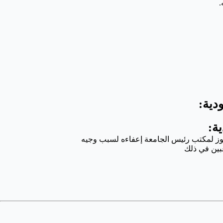
.
دية:
ة:
بين في ذلك