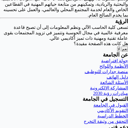
والبحثية والريادية، وتمكينهم من متابعة حياتهم المهنية في القطاعين
الخاص والعام لخدمة المجتمع المحلي والعالمي، والعمل على تحسينه
بما يخدم الصالح العام.
الرؤية
تسعى كلية الحاسب الآلي ونظم المعلومات إلى أن تصبح قاعدة
معرفية عالمية في مجال الحوسبة وتتميز في تزويد المجتمعات بقوى
عاملة تقنية ومهنية ذات تميز أكاديمي عالي.
هل كانت هذه الصفحة مفيدة؟
نعم
لا
عن الجامعة
جولة افتراضية
الأنظمة واللوائح
منصة جدارات للتوظيف
دليل الهاتف
الأسئلة الشائعة
المشاركة الإلكترونية
مبادرات رؤية 2030
التسجيل في الجامعة
القبول في الجامعة
التقويم الأكاديمي
الخطط الدراسية
التحقق من وثيقة التخرج
دعم فني