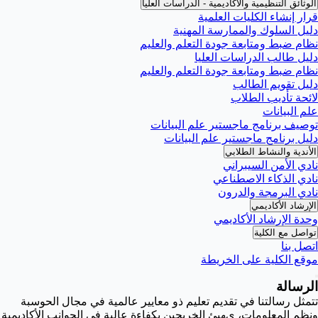
الوثائق التنظيمية والأكاديمية - الدراسات العليا
قرار إنشاء الكليات العلمية
دليل السلوك والممارسة المهنية
نظام ضبط ومتابعة جودة التعلم والعليم
دليل طالب الدراسات العليا
نظام ضبط ومتابعة جودة التعلم والعليم
دليل تقويم الطالب
لائحة تأديب الطلاب
علم البيانات
توصيف برنامج ماجستير علم البيانات
دليل برنامج ماجستير علم البيانات
الأندية والنشاط الطلابي
نادي الأمن السيبراني
نادي الذكاء الاصطناعي
نادي البرمجة والدرون
الإرشاد الأكاديمي
وحدة الإرشاد الأكاديمي
تواصل مع الكلية
اتصل بنا
موقع الكلية على الخريطة
الرسالة
تتمثل رسالتنا في تقديم تعليم ذو معايير عالمية في مجال الحوسبة
ونظم المعلومات، يهيئ الخريجين بكفاءة عالية في الجوانب الأكاديمية