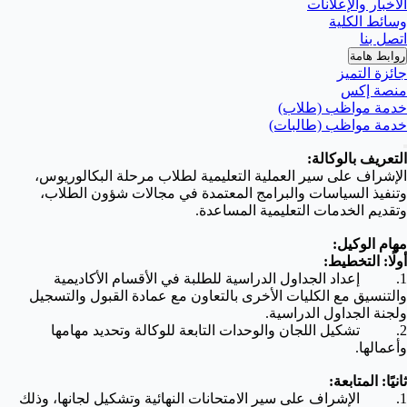
الأخبار والإعلانات
وسائط الكلية
اتصل بنا
روابط هامة
جائزة التميز
منصة إكس
خدمة مواظب (طلاب)
خدمة مواظب (طالبات)
التعريف بالوكالة:
الإشراف على سير العملية التعليمية لطلاب مرحلة البكالوريوس،
وتنفيذ السياسات والبرامج المعتمدة في مجالات شؤون الطلاب،
وتقديم الخدمات التعليمية المساعدة.
مهام الوكيل:
أولًا: التخطيط:
1. إعداد الجداول الدراسية للطلبة في الأقسام الأكاديمية
والتنسيق مع الكليات الأخرى بالتعاون مع عمادة القبول والتسجيل
ولجنة الجداول الدراسية.
2. تشكيل اللجان والوحدات التابعة للوكالة وتحديد مهامها
وأعمالها.
ثانيًا: المتابعة:
1. الإشراف على سير الامتحانات النهائية وتشكيل لجانها، وذلك