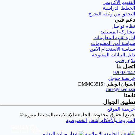
التقويم الأكاديمي
الخطط الدراسية
التحقق من وثيقة التخرج
دعم فني
نظام تواصل
مشاركة المستفيد
إدارة تقنية المعلومات
سياسة أمن المعلومات
سياسة الاستخدام الآمن
دليل البيانات المفتوحة
بلاغ رقمي
اتصل بنا
920022042
خريطة جوجل
العنوان الوطني: DMMC3515
care@iu.edu.sa
تابعنا
تطبيق الجوال
خريطة الموقع
جميع الحقوق محفوظة الجامعة الإسلامية بالمدينة المنورة ©
الشروط والأحكام
إشعار الخصوصية