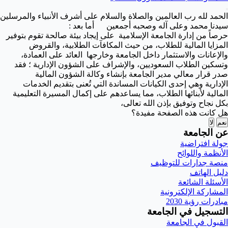
الحمد لله رب العالمين والصلاة والسلام على أشرف الأنبياء والمرسلين
سيدنا محمد وعلى آله وصحبه أجمعين أما بعد :
حرصاً من إدارة الجامعة الإسلامية على إيجاد بيئة صالحة تقوم بتوفير
المزايا المالية للطلاب، من حيث المكافآت الطلابية، والقروض
والإعانات والاستثمار داخل الجامعة وخارجها العائد على العمادة،
وتسكين الطلاب السعوديين، والإشراف على الشؤون الإدارية ؛ فقد
صدر قرار معالي مدير الجامعة بإنشاء وكالة الشؤون المالية
الإدارية وهي إحدى الكيانات المساندة التي تُعنى بتقديم الخدمات
المالية لأبنائها الطلاب، مما يساعدهم على إكمال المسيرة التعليمية
بكل نجاح وتوفيق بإذن الله تعالى،
هل كانت هذه الصفحة مفيدة؟
نعم
لا
عن الجامعة
جولة افتراضية
الأنظمة واللوائح
منصة جدارات للتوظيف
دليل الهاتف
الأسئلة الشائعة
المشاركة الإلكترونية
مبادرات رؤية 2030
التسجيل في الجامعة
القبول في الجامعة