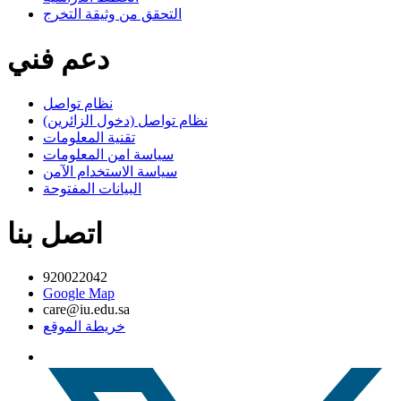
التحقق من وثيقة التخرج
دعم فني
نظام تواصل
نظام تواصل (دخول الزائرين)
تقنية المعلومات
سياسة امن المعلومات
سياسة الاستخدام الآمن
البيانات المفتوحة
اتصل بنا
920022042
Google Map
care@iu.edu.sa
خريطة الموقع