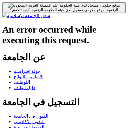
موقع حكومي مسجل لدى هيئة الحكومة
الرقمية.
موقع حكومي مسجل لدى هيئة الحكومة الرقمية.
كيف تتحقق؟
An error occurred while
executing this request.
عن الجامعة
جولة افتراضية
الأنظمة و اللوائح
التوظيف
دليل الهاتف
التسجيل في الجامعة
القبول فى الجامعة
التقويم الأكاديمي
الخطط الدراسية