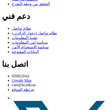
التحقق من وثيقة التخرج
دعم فني
نظام تواصل
نظام تواصل (دخول الزائرين)
تقنية المعلومات
سياسة امن المعلومات
سياسة الاستخدام الآمن
البيانات المفتوحة
اتصل بنا
920022042
Google Map
care@iu.edu.sa
خريطة الموقع