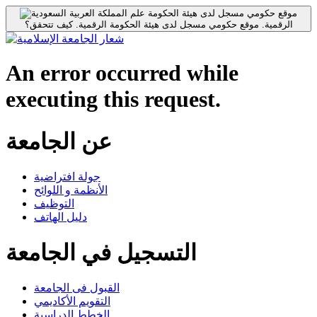
موقع حكومي مسجل لدى هيئة الحكومة
الرقمية.
موقع حكومي مسجل لدى هيئة الحكومة الرقمية.
كيف تتحقق؟
An error occurred while
executing this request.
عن الجامعة
جولة افتراضية
الأنظمة و اللوائح
التوظيف
دليل الهاتف
التسجيل في الجامعة
القبول فى الجامعة
التقويم الأكاديمي
الخطط الدراسية