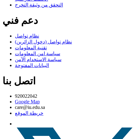
التحقق من وثيقة التخرج
دعم فني
نظام تواصل
نظام تواصل (دخول الزائرين)
تقنية المعلومات
سياسة امن المعلومات
سياسة الاستخدام الآمن
البيانات المفتوحة
اتصل بنا
920022042
Google Map
care@iu.edu.sa
خريطة الموقع