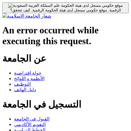
موقع حكومي مسجل لدى هيئة الحكومة
الرقمية.
موقع حكومي مسجل لدى هيئة الحكومة الرقمية.
كيف تتحقق؟
An error occurred while
executing this request.
عن الجامعة
جولة افتراضية
الأنظمة و اللوائح
التوظيف
دليل الهاتف
التسجيل في الجامعة
القبول فى الجامعة
التقويم الأكاديمي
الخطط الدراسية