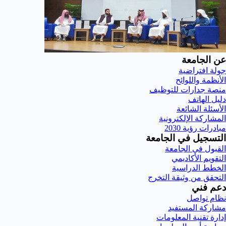
عن الجامعة
جولة افتراضية
الأنظمة واللوائح
منصة جدارات للتوظيف
دليل الهاتف
الأسئلة الشائعة
المشاركة الإلكترونية
مبادرات رؤية 2030
التسجيل في الجامعة
القبول في الجامعة
التقويم الأكاديمي
الخطط الدراسية
التحقق من وثيقة التخرج
دعم فني
نظام تواصل
مشاركة المستفيد
إدارة تقنية المعلومات