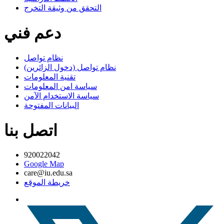
التحقق من وثيقة التخرج
دعم فني
نظام تواصل
نظام تواصل (دخول الزائرين)
تقنية المعلومات
سياسة امن المعلومات
سياسة الاستخدام الآمن
البيانات المفتوحة
اتصل بنا
920022042
Google Map
care@iu.edu.sa
خريطة الموقع