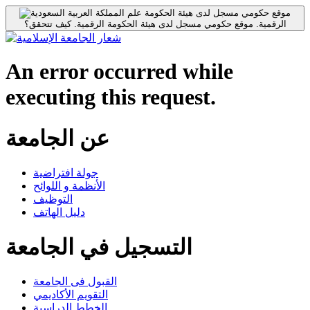
موقع حكومي مسجل لدى هيئة الحكومة
الرقمية.
موقع حكومي مسجل لدى هيئة الحكومة الرقمية.
كيف تتحقق؟
An error occurred while
executing this request.
عن الجامعة
جولة افتراضية
الأنظمة و اللوائح
التوظيف
دليل الهاتف
التسجيل في الجامعة
القبول فى الجامعة
التقويم الأكاديمي
الخطط الدراسية