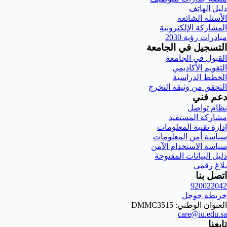
دليل الهاتف
الأسئلة الشائعة
المشاركة الإلكترونية
مبادرات رؤية 2030
التسجيل في الجامعة
القبول في الجامعة
التقويم الأكاديمي
الخطط الدراسية
التحقق من وثيقة التخرج
دعم فني
نظام تواصل
مشاركة المستفيد
إدارة تقنية المعلومات
سياسة أمن المعلومات
سياسة الاستخدام الآمن
دليل البيانات المفتوحة
بلاغ رقمي
اتصل بنا
920022042
خريطة جوجل
العنوان الوطني: DMMC3515
care@iu.edu.sa
تابعنا