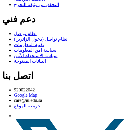
التحقق من وثيقة التخرج
دعم فني
نظام تواصل
نظام تواصل (دخول الزائرين)
تقنية المعلومات
سياسة امن المعلومات
سياسة الاستخدام الآمن
البيانات المفتوحة
اتصل بنا
920022042
Google Map
care@iu.edu.sa
خريطة الموقع