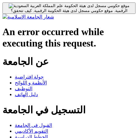
موقع حكومي مسجل لدى هيئة الحكومة
الرقمية.
موقع حكومي مسجل لدى هيئة الحكومة الرقمية.
كيف تتحقق؟
An error occurred while
executing this request.
عن الجامعة
جولة افتراضية
الأنظمة و اللوائح
التوظيف
دليل الهاتف
التسجيل في الجامعة
القبول فى الجامعة
التقويم الأكاديمي
الخطط الدراسية