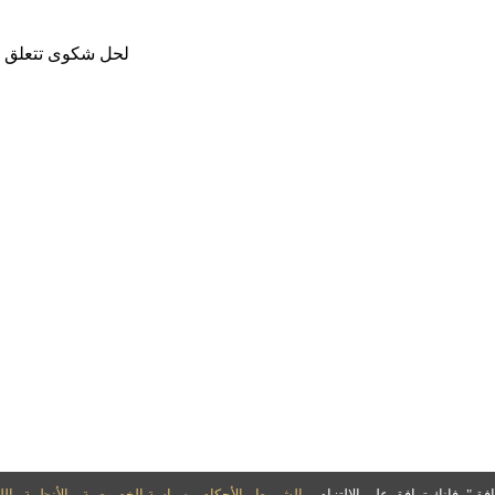
لحل شكوى تتعلق با
فق"، فإنك توافق على الالتزام بـ
الشروط والأحكام
و
سياسة الخصوصية
و
الأنظمة والل