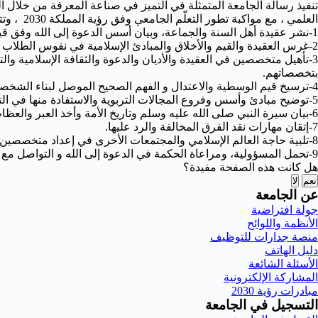
تنفيذ رسالة الجامعة المتمثلة في التميز في صناعة المعرفة من خلال العن
العلمي ، مع مواكبة تطور التعلّم الجامعي وفق رؤية المملكة 2030 ، وتتلخص أهداف الكلية في النقاط التالية:
1-نشر عقيدة أهل السنة والجماعة، وبيان أسس الدعوة إلى الله وفق قيم الوسطية والاعتدال والحكمة والموعظة الحسنة.
2-غرس العقيدة والقيم والأخلاق والمبادئ الإسلامية في نفوس الطلاب والموظفين.
3-تأهيل متخصصين في العقيدة والأديان والدعوة والثقافة الإسلامية و
بتخصصاتهم.
4-ترسيخ قيم الوسطية والاعتدال و الفهم الصحيح الموصل لبناء الشخصية المتزنة.
5-توضيح مبادئ وأسس وفروع المجالات التربوية والاستفادة منها في التطبيق والتطوير والبحث العلمي والدراسات التربوية المتنوعة.
6-بيان سيرة النبي صلى الله عليه وسلم وتاريخ الأمة وأخذ العبر والعظات من ذلك
7-إتقان مهارات نقد الفرق المخالفة والرد عليها.
8-تلبية حاجة العالم الإسلامي والمجتمعات الأخرى في إعداد متخصصين في مجالات الكلية وتخصصاتها.
9-تحمل المسؤولية، ومراعاة الحكمة في الدعوة إلى الله و التواصل مع الآخرين.
هل كانت هذه الصفحة مفيدة؟
نعم
لا
عن الجامعة
جولة افتراضية
الأنظمة واللوائح
منصة جدارات للتوظيف
دليل الهاتف
الأسئلة الشائعة
المشاركة الإلكترونية
مبادرات رؤية 2030
التسجيل في الجامعة