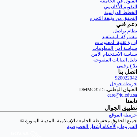
القبول في الجامعة
التقويم الأكاديمي
الخطط الدراسية
التحقق من وثيقة التخرج
دعم فني
نظام تواصل
مشاركة المستفيد
إدارة تقنية المعلومات
سياسة أمن المعلومات
سياسة الاستخدام الآمن
دليل البيانات المفتوحة
بلاغ رقمي
اتصل بنا
920022042
خريطة جوجل
العنوان الوطني: DMMC3515
care@iu.edu.sa
تابعنا
تطبيق الجوال
خريطة الموقع
جميع الحقوق محفوظة الجامعة الإسلامية بالمدينة المنورة ©
الشروط والأحكام
إشعار الخصوصية