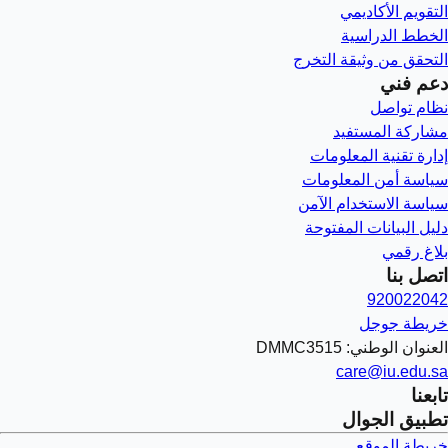
التقويم الأكاديمي
الخطط الدراسية
التحقق من وثيقة التخرج
دعم فني
نظام تواصل
مشاركة المستفيد
إدارة تقنية المعلومات
سياسة أمن المعلومات
سياسة الاستخدام الآمن
دليل البيانات المفتوحة
بلاغ رقمي
اتصل بنا
920022042
خريطة جوجل
العنوان الوطني: DMMC3515
care@iu.edu.sa
تابعنا
تطبيق الجوال
خريطة الموقع