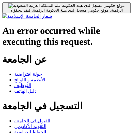
موقع حكومي مسجل لدى هيئة الحكومة
الرقمية.
موقع حكومي مسجل لدى هيئة الحكومة الرقمية.
كيف تتحقق؟
An error occurred while
executing this request.
عن الجامعة
جولة افتراضية
الأنظمة و اللوائح
التوظيف
دليل الهاتف
التسجيل في الجامعة
القبول فى الجامعة
التقويم الأكاديمي
الخطط الدراسية