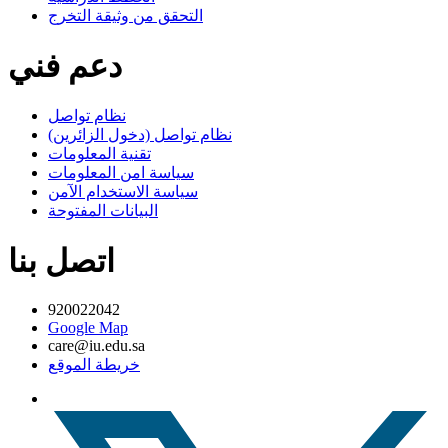
التحقق من وثيقة التخرج
دعم فني
نظام تواصل
نظام تواصل (دخول الزائرين)
تقنية المعلومات
سياسة امن المعلومات
سياسة الاستخدام الآمن
البيانات المفتوحة
اتصل بنا
920022042
Google Map
care@iu.edu.sa
خريطة الموقع