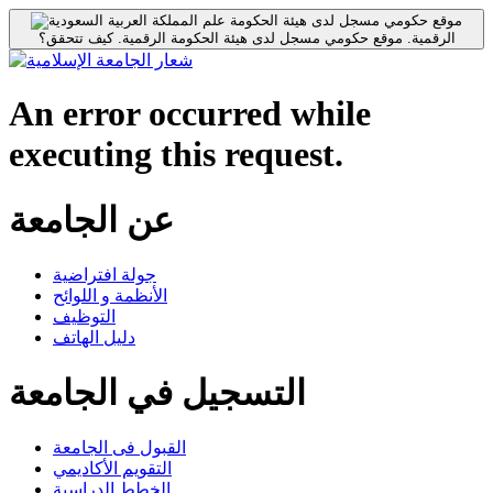
موقع حكومي مسجل لدى هيئة الحكومة
الرقمية.
موقع حكومي مسجل لدى هيئة الحكومة الرقمية.
كيف تتحقق؟
An error occurred while
executing this request.
عن الجامعة
جولة افتراضية
الأنظمة و اللوائح
التوظيف
دليل الهاتف
التسجيل في الجامعة
القبول فى الجامعة
التقويم الأكاديمي
الخطط الدراسية