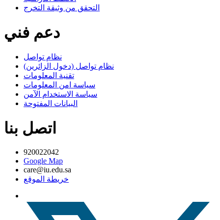
التحقق من وثيقة التخرج
دعم فني
نظام تواصل
نظام تواصل (دخول الزائرين)
تقنية المعلومات
سياسة امن المعلومات
سياسة الاستخدام الآمن
البيانات المفتوحة
اتصل بنا
920022042
Google Map
care@iu.edu.sa
خريطة الموقع