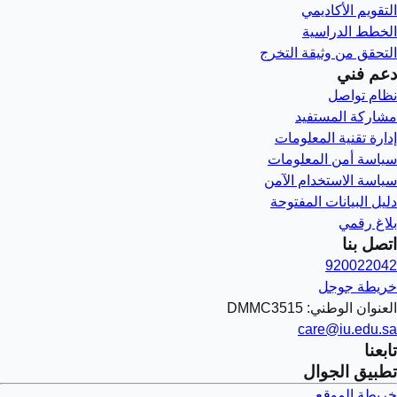
التقويم الأكاديمي
الخطط الدراسية
التحقق من وثيقة التخرج
دعم فني
نظام تواصل
مشاركة المستفيد
إدارة تقنية المعلومات
سياسة أمن المعلومات
سياسة الاستخدام الآمن
دليل البيانات المفتوحة
بلاغ رقمي
اتصل بنا
920022042
خريطة جوجل
العنوان الوطني: DMMC3515
care@iu.edu.sa
تابعنا
تطبيق الجوال
خريطة الموقع