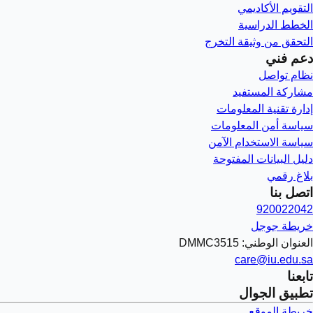
التقويم الأكاديمي
الخطط الدراسية
التحقق من وثيقة التخرج
دعم فني
نظام تواصل
مشاركة المستفيد
إدارة تقنية المعلومات
سياسة أمن المعلومات
سياسة الاستخدام الآمن
دليل البيانات المفتوحة
بلاغ رقمي
اتصل بنا
920022042
خريطة جوجل
العنوان الوطني: DMMC3515
care@iu.edu.sa
تابعنا
تطبيق الجوال
خريطة الموقع