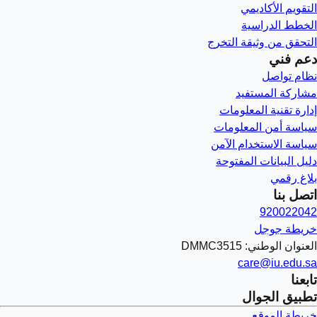
التقويم الأكاديمي
الخطط الدراسية
التحقق من وثيقة التخرج
دعم فني
نظام تواصل
مشاركة المستفيد
إدارة تقنية المعلومات
سياسة أمن المعلومات
سياسة الاستخدام الآمن
دليل البيانات المفتوحة
بلاغ رقمي
اتصل بنا
920022042
خريطة جوجل
العنوان الوطني: DMMC3515
care@iu.edu.sa
تابعنا
تطبيق الجوال
خريطة الموقع