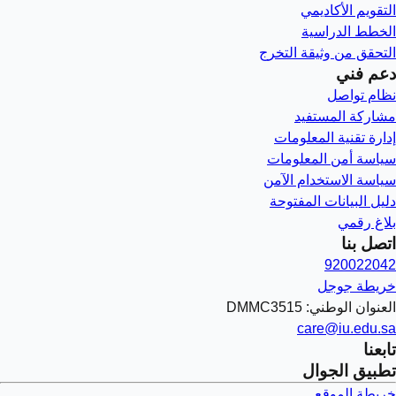
التقويم الأكاديمي
الخطط الدراسية
التحقق من وثيقة التخرج
دعم فني
نظام تواصل
مشاركة المستفيد
إدارة تقنية المعلومات
سياسة أمن المعلومات
سياسة الاستخدام الآمن
دليل البيانات المفتوحة
بلاغ رقمي
اتصل بنا
920022042
خريطة جوجل
العنوان الوطني: DMMC3515
care@iu.edu.sa
تابعنا
تطبيق الجوال
خريطة الموقع