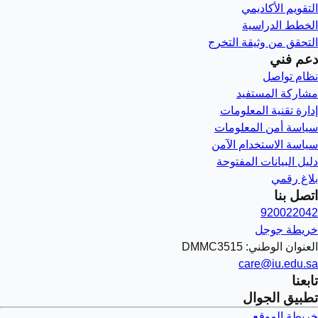
التقويم الأكاديمي
الخطط الدراسية
التحقق من وثيقة التخرج
دعم فني
نظام تواصل
مشاركة المستفيد
إدارة تقنية المعلومات
سياسة أمن المعلومات
سياسة الاستخدام الآمن
دليل البيانات المفتوحة
بلاغ رقمي
اتصل بنا
920022042
خريطة جوجل
العنوان الوطني: DMMC3515
care@iu.edu.sa
تابعنا
تطبيق الجوال
خريطة الموقع