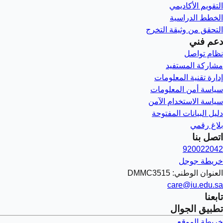
التقويم الأكاديمي
الخطط الدراسية
التحقق من وثيقة التخرج
دعم فني
نظام تواصل
مشاركة المستفيد
إدارة تقنية المعلومات
سياسة أمن المعلومات
سياسة الاستخدام الآمن
دليل البيانات المفتوحة
بلاغ رقمي
اتصل بنا
920022042
خريطة جوجل
العنوان الوطني: DMMC3515
care@iu.edu.sa
تابعنا
تطبيق الجوال
خريطة الموقع