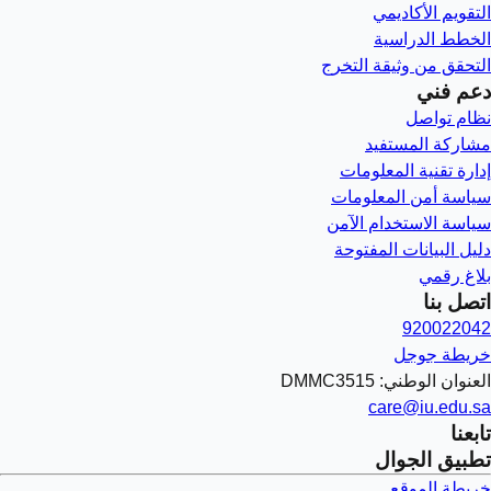
التقويم الأكاديمي
الخطط الدراسية
التحقق من وثيقة التخرج
دعم فني
نظام تواصل
مشاركة المستفيد
إدارة تقنية المعلومات
سياسة أمن المعلومات
سياسة الاستخدام الآمن
دليل البيانات المفتوحة
بلاغ رقمي
اتصل بنا
920022042
خريطة جوجل
العنوان الوطني: DMMC3515
care@iu.edu.sa
تابعنا
تطبيق الجوال
خريطة الموقع