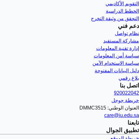
التقويم الأكاديمي
الخطط الدراسية
التحقق من وثيقة التخرج
دعم فني
نظام تواصل
مشاركة المستفيد
إدارة تقنية المعلومات
سياسة أمن المعلومات
سياسة الاستخدام الآمن
دليل البيانات المفتوحة
بلاغ رقمي
اتصل بنا
920022042
خريطة جوجل
العنوان الوطني: DMMC3515
care@iu.edu.sa
تابعنا
تطبيق الجوال
خريطة الموقع