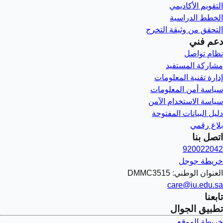
التقويم الأكاديمي
الخطط الدراسية
التحقق من وثيقة التخرج
دعم فني
نظام تواصل
مشاركة المستفيد
إدارة تقنية المعلومات
سياسة أمن المعلومات
سياسة الاستخدام الآمن
دليل البيانات المفتوحة
بلاغ رقمي
اتصل بنا
920022042
خريطة جوجل
العنوان الوطني: DMMC3515
care@iu.edu.sa
تابعنا
تطبيق الجوال
خريطة الموقع