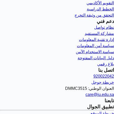
التقويم الأكاديمي
الخطط الدراسية
التحقق من وثيقة التخرج
دعم فني
نظام تواصل
مشاركة المستفيد
إدارة تقنية المعلومات
سياسة أمن المعلومات
سياسة الاستخدام الآمن
دليل البيانات المفتوحة
بلاغ رقمي
اتصل بنا
920022042
خريطة جوجل
العنوان الوطني: DMMC3515
care@iu.edu.sa
تابعنا
تطبيق الجوال
خريطة الموقع