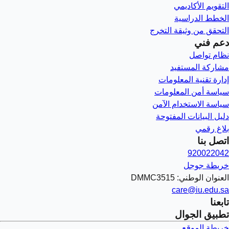
التقويم الأكاديمي
الخطط الدراسية
التحقق من وثيقة التخرج
دعم فني
نظام تواصل
مشاركة المستفيد
إدارة تقنية المعلومات
سياسة أمن المعلومات
سياسة الاستخدام الآمن
دليل البيانات المفتوحة
بلاغ رقمي
اتصل بنا
920022042
خريطة جوجل
العنوان الوطني: DMMC3515
care@iu.edu.sa
تابعنا
تطبيق الجوال
خريطة الموقع