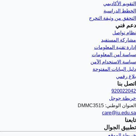
التقويم الأكاديمي
الخطط الدراسية
التحقق من وثيقة التخرج
دعم فني
نظام تواصل
مشاركة المستفيد
إدارة تقنية المعلومات
سياسة أمن المعلومات
سياسة الاستخدام الآمن
دليل البيانات المفتوحة
بلاغ رقمي
اتصل بنا
920022042
خريطة جوجل
العنوان الوطني: DMMC3515
care@iu.edu.sa
تابعنا
تطبيق الجوال
خريطة الموقع