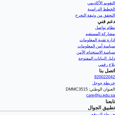
التقويم الأكاديمي
الخطط الدراسية
التحقق من وثيقة التخرج
دعم فني
نظام تواصل
مشاركة المستفيد
إدارة تقنية المعلومات
سياسة أمن المعلومات
سياسة الاستخدام الآمن
دليل البيانات المفتوحة
بلاغ رقمي
اتصل بنا
920022042
خريطة جوجل
العنوان الوطني: DMMC3515
care@iu.edu.sa
تابعنا
تطبيق الجوال
خريطة الموقع