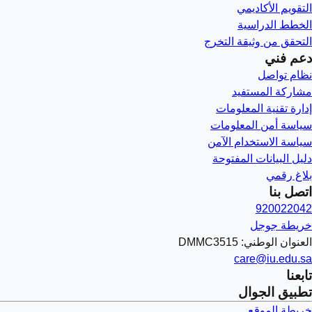
التقويم الأكاديمي
الخطط الدراسية
التحقق من وثيقة التخرج
دعم فني
نظام تواصل
مشاركة المستفيد
إدارة تقنية المعلومات
سياسة أمن المعلومات
سياسة الاستخدام الآمن
دليل البيانات المفتوحة
بلاغ رقمي
اتصل بنا
920022042
خريطة جوجل
العنوان الوطني: DMMC3515
care@iu.edu.sa
تابعنا
تطبيق الجوال
خريطة الموقع