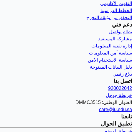
التقويم الأكاديمي
الخطط الدراسية
التحقق من وثيقة التخرج
دعم فني
نظام تواصل
مشاركة المستفيد
إدارة تقنية المعلومات
سياسة أمن المعلومات
سياسة الاستخدام الآمن
دليل البيانات المفتوحة
بلاغ رقمي
اتصل بنا
920022042
خريطة جوجل
العنوان الوطني: DMMC3515
care@iu.edu.sa
تابعنا
تطبيق الجوال
خريطة الموقع