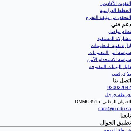
التقويم الأكاديمي
الخطط الدراسية
التحقق من وثيقة التخرج
دعم فني
نظام تواصل
مشاركة المستفيد
إدارة تقنية المعلومات
سياسة أمن المعلومات
سياسة الاستخدام الآمن
دليل البيانات المفتوحة
بلاغ رقمي
اتصل بنا
920022042
خريطة جوجل
العنوان الوطني: DMMC3515
care@iu.edu.sa
تابعنا
تطبيق الجوال
خريطة الموقع