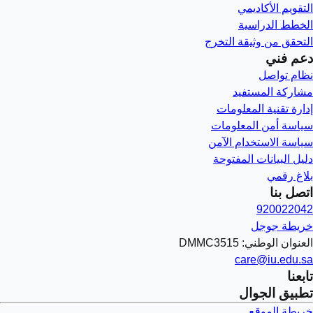
التقويم الأكاديمي
الخطط الدراسية
التحقق من وثيقة التخرج
دعم فني
نظام تواصل
مشاركة المستفيد
إدارة تقنية المعلومات
سياسة أمن المعلومات
سياسة الاستخدام الآمن
دليل البيانات المفتوحة
بلاغ رقمي
اتصل بنا
920022042
خريطة جوجل
العنوان الوطني: DMMC3515
care@iu.edu.sa
تابعنا
تطبيق الجوال
خريطة الموقع