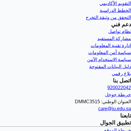
التقويم الأكاديمي
الخطط الدراسية
التحقق من وثيقة التخرج
دعم فني
نظام تواصل
مشاركة المستفيد
إدارة تقنية المعلومات
سياسة أمن المعلومات
سياسة الاستخدام الآمن
دليل البيانات المفتوحة
بلاغ رقمي
اتصل بنا
920022042
خريطة جوجل
العنوان الوطني: DMMC3515
care@iu.edu.sa
تابعنا
تطبيق الجوال
خريطة الموقع