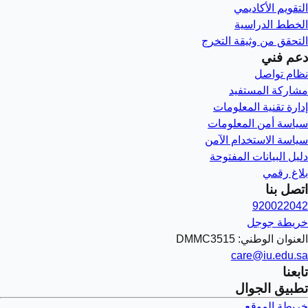
التقويم الأكاديمي
الخطط الدراسية
التحقق من وثيقة التخرج
دعم فني
نظام تواصل
مشاركة المستفيد
إدارة تقنية المعلومات
سياسة أمن المعلومات
سياسة الاستخدام الآمن
دليل البيانات المفتوحة
بلاغ رقمي
اتصل بنا
920022042
خريطة جوجل
العنوان الوطني: DMMC3515
care@iu.edu.sa
تابعنا
تطبيق الجوال
خريطة الموقع