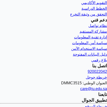
التقويم الأكاديمي
الخطط الدراسية
التحقق من وثيقة التخرج
دعم فني
نظام تواصل
مشاركة المستفيد
إدارة تقنية المعلومات
سياسة أمن المعلومات
سياسة الاستخدام الآمن
دليل البيانات المفتوحة
بلاغ رقمي
اتصل بنا
920022042
خريطة جوجل
العنوان الوطني: DMMC3515
care@iu.edu.sa
تابعنا
تطبيق الجوال
خريطة الموقع