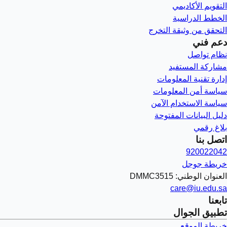
التقويم الأكاديمي
الخطط الدراسية
التحقق من وثيقة التخرج
دعم فني
نظام تواصل
مشاركة المستفيد
إدارة تقنية المعلومات
سياسة أمن المعلومات
سياسة الاستخدام الآمن
دليل البيانات المفتوحة
بلاغ رقمي
اتصل بنا
920022042
خريطة جوجل
العنوان الوطني: DMMC3515
care@iu.edu.sa
تابعنا
تطبيق الجوال
خريطة الموقع