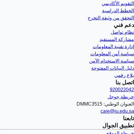
التقويم الأكاديمي
الخطط الدراسية
التحقق من وثيقة التخرج
دعم فني
نظام تواصل
مشاركة المستفيد
إدارة تقنية المعلومات
سياسة أمن المعلومات
سياسة الاستخدام الآمن
دليل البيانات المفتوحة
بلاغ رقمي
اتصل بنا
920022042
خريطة جوجل
العنوان الوطني: DMMC3515
care@iu.edu.sa
تابعنا
تطبيق الجوال
خريطة الموقع