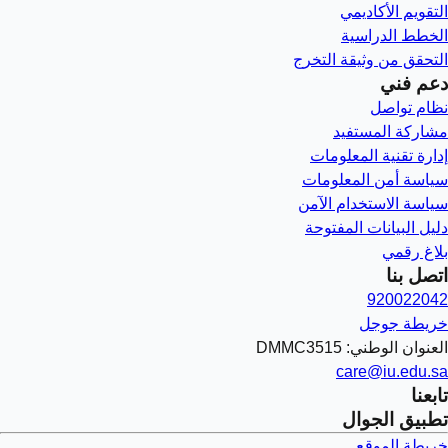
التقويم الأكاديمي
الخطط الدراسية
التحقق من وثيقة التخرج
دعم فني
نظام تواصل
مشاركة المستفيد
إدارة تقنية المعلومات
سياسة أمن المعلومات
سياسة الاستخدام الآمن
دليل البيانات المفتوحة
بلاغ رقمي
اتصل بنا
920022042
خريطة جوجل
العنوان الوطني: DMMC3515
care@iu.edu.sa
تابعنا
تطبيق الجوال
خريطة الموقع