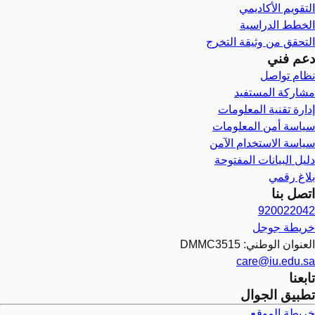
التقويم الأكاديمي
الخطط الدراسية
التحقق من وثيقة التخرج
دعم فني
نظام تواصل
مشاركة المستفيد
إدارة تقنية المعلومات
سياسة أمن المعلومات
سياسة الاستخدام الآمن
دليل البيانات المفتوحة
بلاغ رقمي
اتصل بنا
920022042
خريطة جوجل
العنوان الوطني: DMMC3515
care@iu.edu.sa
تابعنا
تطبيق الجوال
خريطة الموقع