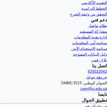
التقويم الأكاديمي
الخطط الدراسية
التحقق من وثيقة التخرج
دعم فني
نظام تواصل
مشاركة المستفيد
إدارة تقنية المعلومات
سياسة أمن المعلومات
سياسة الاستخدام الآمن
دليل البيانات المفتوحة
بلاغ رقمي
اتصل بنا
920022042
خريطة جوجل
العنوان الوطني: DMMC3515
care@iu.edu.sa
تابعنا
تطبيق الجوال
خريطة الموقع