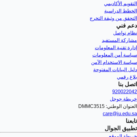
التقويم الأكاديمي
الخطط الدراسية
التحقق من وثيقة التخرج
دعم فني
نظام تواصل
مشاركة المستفيد
إدارة تقنية المعلومات
سياسة أمن المعلومات
سياسة الاستخدام الآمن
دليل البيانات المفتوحة
بلاغ رقمي
اتصل بنا
920022042
خريطة جوجل
العنوان الوطني: DMMC3515
care@iu.edu.sa
تابعنا
تطبيق الجوال
خريطة الموقع