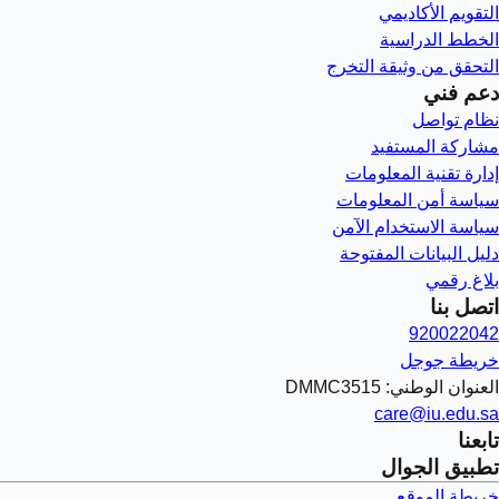
التقويم الأكاديمي
الخطط الدراسية
التحقق من وثيقة التخرج
دعم فني
نظام تواصل
مشاركة المستفيد
إدارة تقنية المعلومات
سياسة أمن المعلومات
سياسة الاستخدام الآمن
دليل البيانات المفتوحة
بلاغ رقمي
اتصل بنا
920022042
خريطة جوجل
العنوان الوطني: DMMC3515
care@iu.edu.sa
تابعنا
تطبيق الجوال
خريطة الموقع