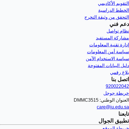
التقويم الأكاديمي
الخطط الدراسية
التحقق من وثيقة التخرج
دعم فني
نظام تواصل
مشاركة المستفيد
إدارة تقنية المعلومات
سياسة أمن المعلومات
سياسة الاستخدام الآمن
دليل البيانات المفتوحة
بلاغ رقمي
اتصل بنا
920022042
خريطة جوجل
العنوان الوطني: DMMC3515
care@iu.edu.sa
تابعنا
تطبيق الجوال
خريطة الموقع