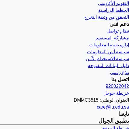
التقويم الأكاديمي
الخطط الدراسية
التحقق من وثيقة التخرج
دعم فني
نظام تواصل
مشاركة المستفيد
إدارة تقنية المعلومات
سياسة أمن المعلومات
سياسة الاستخدام الآمن
دليل البيانات المفتوحة
بلاغ رقمي
اتصل بنا
920022042
خريطة جوجل
العنوان الوطني: DMMC3515
care@iu.edu.sa
تابعنا
تطبيق الجوال
خريطة الموقع