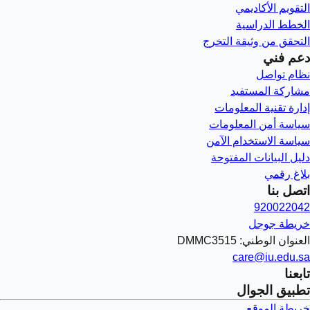
التقويم الأكاديمي
الخطط الدراسية
التحقق من وثيقة التخرج
دعم فني
نظام تواصل
مشاركة المستفيد
إدارة تقنية المعلومات
سياسة أمن المعلومات
سياسة الاستخدام الآمن
دليل البيانات المفتوحة
بلاغ رقمي
اتصل بنا
920022042
خريطة جوجل
العنوان الوطني: DMMC3515
care@iu.edu.sa
تابعنا
تطبيق الجوال
خريطة الموقع